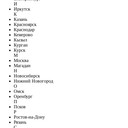
И
Иркутск
К
Казань
Красноярск
Краснодар
Кемерово
Кызыл
Курган
Курск
М
Москва
Магадан
Н
Новосибирск
Нижний Новогород
О
Омск
Оренбург
П
Псков
Р
Ростов-на-Дону
Рязань
С