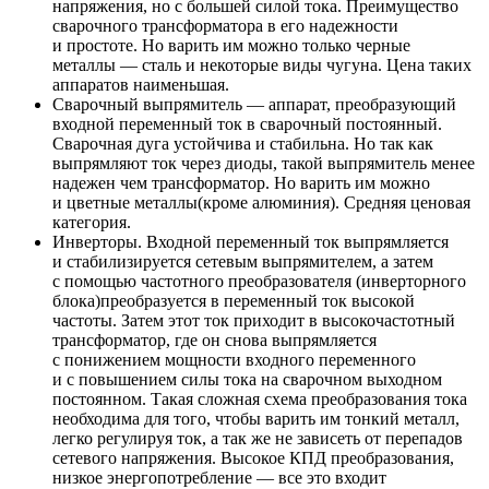
напряжения, но с большей силой тока. Преимущество
сварочного трансформатора в его надежности
и простоте. Но варить им можно только черные
металлы — сталь и некоторые виды чугуна. Цена таких
аппаратов наименьшая.
Сварочный выпрямитель — аппарат, преобразующий
входной переменный ток в сварочный постоянный.
Сварочная дуга устойчива и стабильна. Но так как
выпрямляют ток через диоды, такой выпрямитель менее
надежен чем трансформатор. Но варить им можно
и цветные металлы(кроме алюминия). Средняя ценовая
категория.
Инверторы. Входной переменный ток выпрямляется
и стабилизируется сетевым выпрямителем, а затем
с помощью частотного преобразователя (инверторного
блока)преобразуется в переменный ток высокой
частоты. Затем этот ток приходит в высокочастотный
трансформатор, где он снова выпрямляется
с понижением мощности входного переменного
и с повышением силы тока на сварочном выходном
постоянном. Такая сложная схема преобразования тока
необходима для того, чтобы варить им тонкий металл,
легко регулируя ток, а так же не зависеть от перепадов
сетевого напряжения. Высокое КПД преобразования,
низкое энергопотребление — все это входит