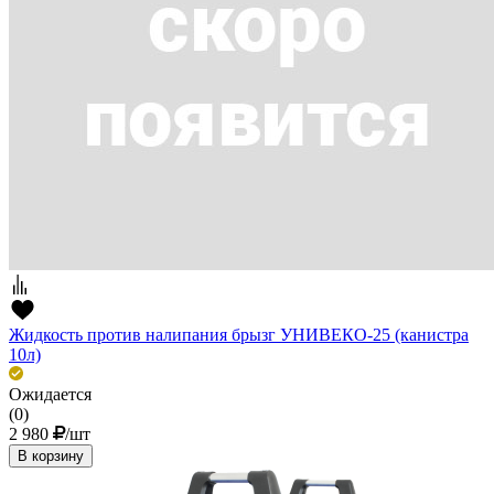
Жидкость против налипания брызг УНИВЕКО-25 (канистра
10л)
Ожидается
(0)
2 980
/шт
В корзину