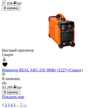
27 438
/шт
В корзину
Быстрый просмотр
Сварог
Инвертор REAL ARC-250 380Вт (Z227) (Сварог)
В наличии
(0)
43 299
/шт
В корзину
Показать еще
1
2
3
4
5
...
7
->