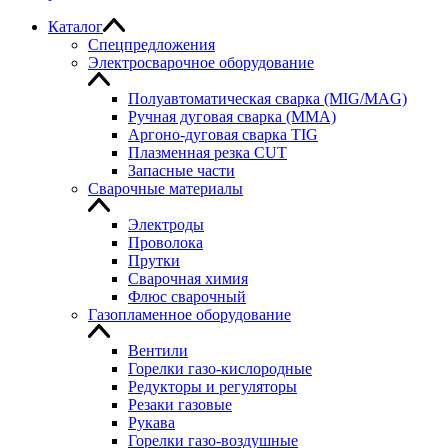
Каталог
Спецпредложения
Электросварочное оборудование
Полуавтоматическая сварка (MIG/MAG)
Ручная дуговая сварка (MMA)
Аргоно-дуговая сварка TIG
Плазменная резка CUT
Запасные части
Сварочные материалы
Электроды
Проволока
Прутки
Сварочная химия
Флюс сварочный
Газопламенное оборудование
Вентили
Горелки газо-кислородные
Редукторы и регуляторы
Резаки газовые
Рукава
Горелки газо-воздушные