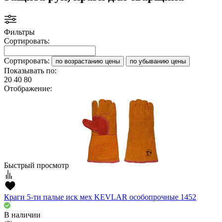
Фильтры
Сортировать:
Сортировать:
по возрастанию цены
по убыванию цены
Показывать по:
20
40
80
Отображение:
Быстрый просмотр
Краги 5-ти палые иск мех KEVLAR особопрочные 1452
В наличии