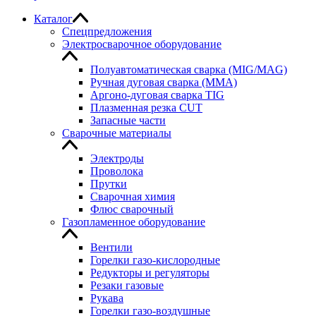
Каталог
Спецпредложения
Электросварочное оборудование
Полуавтоматическая сварка (MIG/MAG)
Ручная дуговая сварка (MMA)
Аргоно-дуговая сварка TIG
Плазменная резка CUT
Запасные части
Сварочные материалы
Электроды
Проволока
Прутки
Сварочная химия
Флюс сварочный
Газопламенное оборудование
Вентили
Горелки газо-кислородные
Редукторы и регуляторы
Резаки газовые
Рукава
Горелки газо-воздушные