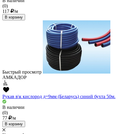
В наличии
(0)
117
/м
В корзину
Быстрый просмотр
АМКАДОР
Рукав в\к кислород д=9мм (Беларусь) синий бухта 50м.
В наличии
(0)
77
/м
В корзину