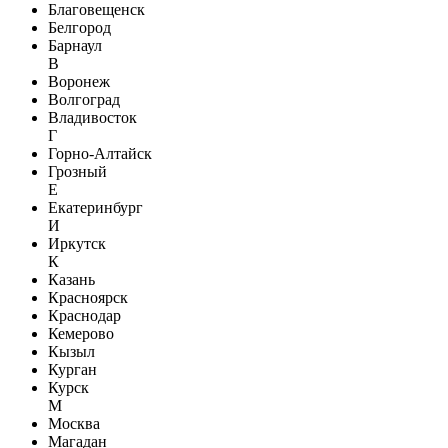
Благовещенск
Белгород
Барнаул
В
Воронеж
Волгоград
Владивосток
Г
Горно-Алтайск
Грозный
Е
Екатеринбург
И
Иркутск
К
Казань
Красноярск
Краснодар
Кемерово
Кызыл
Курган
Курск
М
Москва
Магадан