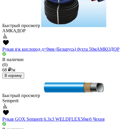
Быстрый просмотр
АМКАДОР
Рукав в\к кислород д=9мм (Беларусь) бухта 50мАМКОДОР
В наличии
(0)
68
/м
В корзину
Быстрый просмотр
Semperit
Рукав GOX Semperit 6.3x3 WELDFLEX50м/б Чехия