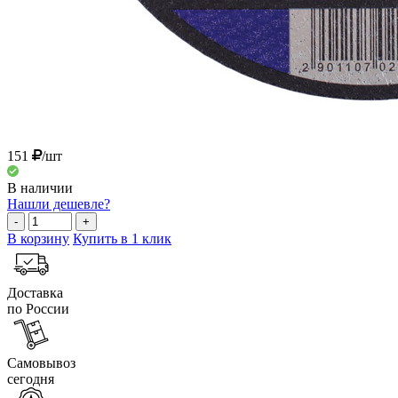
151
/шт
В наличии
Нашли дешевле?
-
+
В корзину
Купить в 1 клик
Доставка
по России
Самовывоз
сегодня