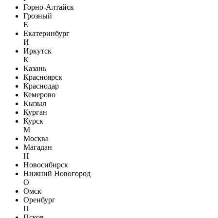
Горно-Алтайск
Грозный
Е
Екатеринбург
И
Иркутск
К
Казань
Красноярск
Краснодар
Кемерово
Кызыл
Курган
Курск
М
Москва
Магадан
Н
Новосибирск
Нижний Новогород
О
Омск
Оренбург
П
Псков