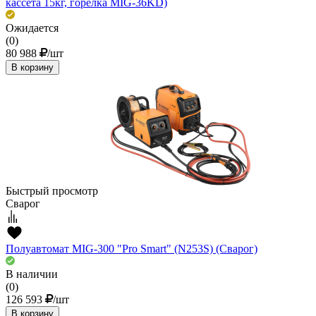
кассета 15кг, горелка MIG-36KD)
Ожидается
(0)
80 988
/шт
В корзину
Быстрый просмотр
Сварог
Полуавтомат MIG-300 "Pro Smart" (N253S) (Сварог)
В наличии
(0)
126 593
/шт
В корзину