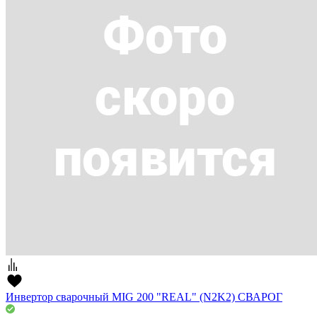
Инвертор сварочный MIG 200 "REAL" (N2K2) СВАРОГ