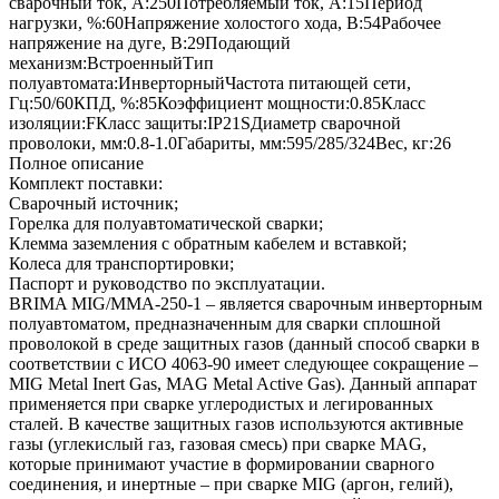
сварочный ток, А:250Потребляемый ток, А:15Период
нагрузки, %:60Напряжение холостого хода, В:54Рабочее
напряжение на дуге, В:29Подающий
механизм:ВстроенныйТип
полуавтомата:ИнверторныйЧастота питающей сети,
Гц:50/60КПД, %:85Коэффициент мощности:0.85Класс
изоляции:FКласс защиты:IP21SДиаметр сварочной
проволоки, мм:0.8-1.0Габариты, мм:595/285/324Вес, кг:26
Полное описание
Комплект поставки:
Сварочный источник;
Горелка для полуавтоматической сварки;
Клемма заземления с обратным кабелем и вставкой;
Колеса для транспортировки;
Паспорт и руководство по эксплуатации.
BRIMA MIG/ММА-250-1 – является сварочным инверторным
полуавтоматом, предназначенным для сварки сплошной
проволокой в среде защитных газов (данный способ сварки в
соответствии с ИСО 4063-90 имеет следующее сокращение –
MIG Metal Inert Gas, MAG Metal Active Gas). Данный аппарат
применяется при сварке углеродистых и легированных
сталей. В качестве защитных газов используются активные
газы (углекислый газ, газовая смесь) при сварке MAG,
которые принимают участие в формировании сварного
соединения, и инертные – при сварке MIG (аргон, гелий),