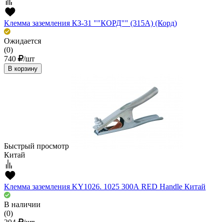
Клемма заземления КЗ-31 ""КОРД"" (315А) (Корд)
Ожидается
(0)
740
/шт
В корзину
Быстрый просмотр
Китай
Клемма заземления KY1026. 1025 300А RED Handle Китай
В наличии
(0)