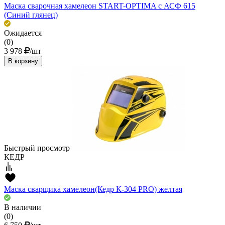
Маска сварочная хамелеон START-OPTIMA c АСФ 615
(Синий глянец)
Ожидается
(0)
3 978
/шт
В корзину
Быстрый просмотр
КЕДР
Маска сварщика хамелеон(Кедр К-304 PRO) желтая
В наличии
(0)