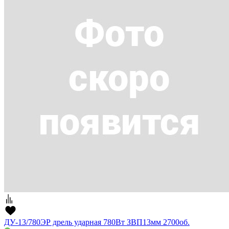
ДУ-13/780ЭР дрель ударная 780Вт ЗВП13мм 2700об.