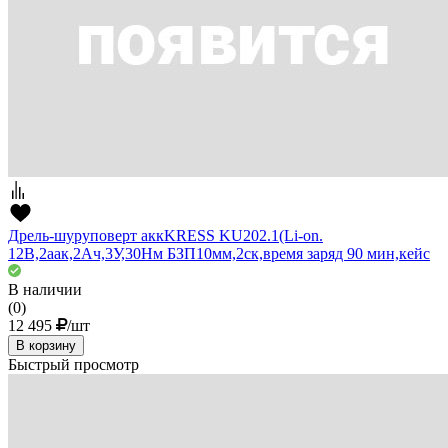
Дрель-шуруповерт аккKRESS KU202.1(Li-on.
12В,2аак,2Ач,3У,30Нм БЗП10мм,2ск,время заряд 90 мин,кейс
В наличии
(0)
12 495
/шт
В корзину
Быстрый просмотр