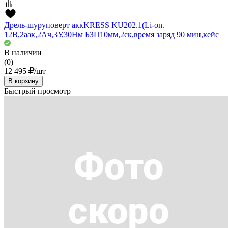
Дрель-шуруповерт аккKRESS KU202.1(Li-on.
12В,2аак,2Ач,3У,30Нм БЗП10мм,2ск,время заряд 90 мин,кейс
В наличии
(0)
12 495
/шт
В корзину
Быстрый просмотр