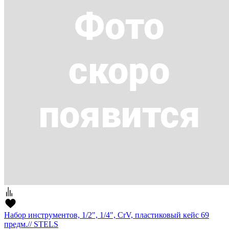
Набор инструментов, 1/2", 1/4", CrV, пластиковый кейс 69
предм.// STELS