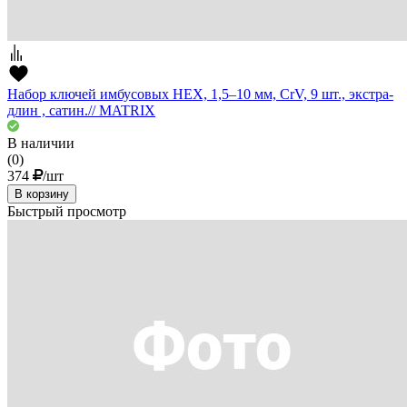
Набор ключей имбусовых HEX, 1,5–10 мм, CrV, 9 шт., экстра-
длин , сатин.// MATRIX
В наличии
(0)
374
/шт
В корзину
Быстрый просмотр