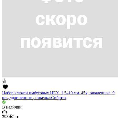
Набор ключей имбусовых HEX, 1,5–10 мм, 45x, закаленные, 9
шт., удлиненные , никель.//Сибртех
В наличии
(0)
393
/шт