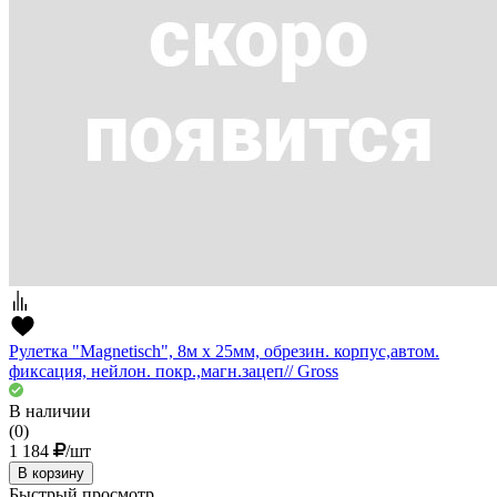
Рулетка "Magnetisch", 8м х 25мм, обрезин. корпус,автом.
фиксация, нейлон. покр.,магн.зацеп// Gross
В наличии
(0)
1 184
/шт
В корзину
Быстрый просмотр