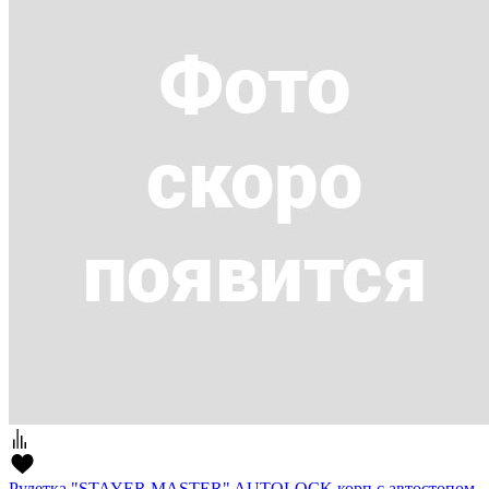
Рулетка "STAYER MASTER" AUTOLOCK корп с автостопом