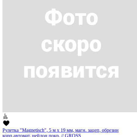
Рулетка "Magnetisch", 5 м x 19 мм, магн. зацеп, обрезин
корп,автомат, нейлон покр. // GROSS