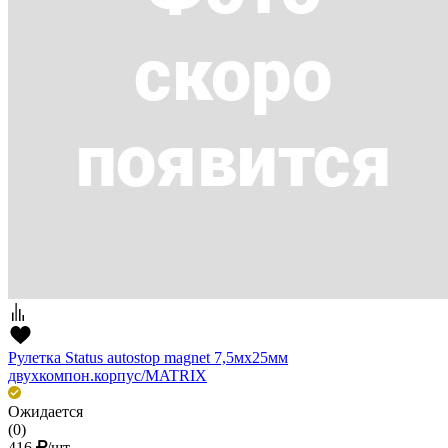
Рулетка Status autostop magnet 7,5мх25мм
двухкомпон.корпус/MATRIX
Ожидается
(0)
416
/шт