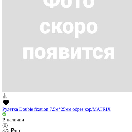
Рулетка Double fixation 7,5м*25мм обрез.кор/MATRIX
В наличии
(0)
375
/шт