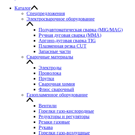
Каталог
Спецпредложения
Электросварочное оборудование
Полуавтоматическая сварка (MIG/MAG)
Ручная дуговая сварка (MMA)
Аргоно-дуговая сварка TIG
Плазменная резка CUT
Запасные части
Сварочные материалы
Электроды
Проволока
Прутки
Сварочная химия
Флюс сварочный
Газопламенное оборудование
Вентили
Горелки газо-кислородные
Редукторы и регуляторы
Резаки газовые
Рукава
Горелки газо-воздушные