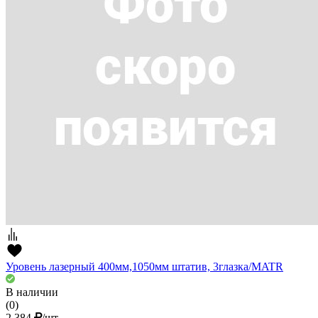
Уровень лазерный 400мм,1050мм штатив, 3глазка/MATR
В наличии
(0)
2 384
/шт