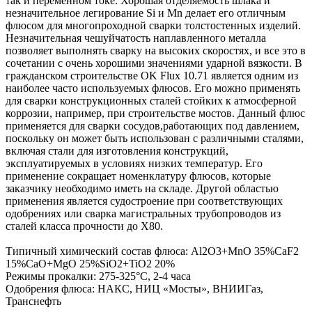
так и переменном токе. Хорошая отделяемость шлака и
незначительное легирование Si и Mn делает его отличным
флюсом для многопроходной сварки толстостенных изделий.
Незначительная чешуйчатость наплавленного металла
позволяет выполнять сварку на высоких скоростях, и все это в
сочетании с очень хорошими значениями ударной вязкости. В
гражданском строительстве OK Flux 10.71 является одним из
наиболее часто используемых флюсов. Его можно применять
для сварки конструкционных сталей стойких к атмосферной
коррозии, например, при строительстве мостов. Данный флюс
применяется для сварки сосудов,работающих под давлением,
поскольку он может быть использован с различными сталями,
включая стали для изготовления конструкций,
эксплуатируемых в условиях низких температур. Его
применение сокращает номенклатуру флюсов, которые
заказчику необходимо иметь на складе. Другой областью
применения является судостроение при соответствующих
одобрениях или сварка магистральных трубопроводов из
сталей класса прочности до X80.
Типичный химический состав флюса: Al2O3+MnO 35%CaF2
15%CaO+MgO 25%SiO2+TiO2 20%
Режимы прокалки: 275-325°С, 2-4 часа
Одобрения флюса: НАКС, НИЦ «Мосты», ВНИИГаз,
Транснефть