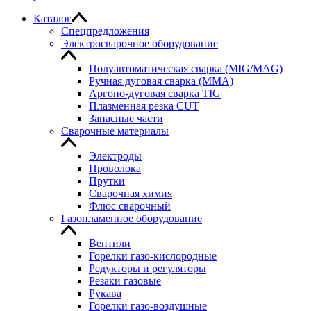
Каталог
Спецпредложения
Электросварочное оборудование
Полуавтоматическая сварка (MIG/MAG)
Ручная дуговая сварка (MMA)
Аргоно-дуговая сварка TIG
Плазменная резка CUT
Запасные части
Сварочные материалы
Электроды
Проволока
Прутки
Сварочная химия
Флюс сварочный
Газопламенное оборудование
Вентили
Горелки газо-кислородные
Редукторы и регуляторы
Резаки газовые
Рукава
Горелки газо-воздушные