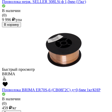
Проволока нерж. SELLER 308LSi ф 1,0мм (15кг)
В наличии
(0)
9 996
/упа
В корзину
Быстрый просмотр
BRIMA
Проволока BRIMA ER70S-6 (СВ08Г2С) д=0,6мм 1кгКНР
В наличии
(0)
459
/кг