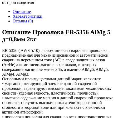
от производителя
Описание
Характеристики
Отзывы
(0)
Описание Проволока ER-5356 AlMg 5
д=0,8мм 2кг
ER-5356 ( AWS 5.10) – алюминиевая сварочная проволока,
предназначенная для механизированной и автоматической
сварки на переменном токе (АС) в среде защитных газов
(Ar/He) алюминиево-магниевых сплавов, в которых
содержание магния не менее 3 %, а именно AlMg6, AlMg5,
AlMg4, AlMg3.
Основными преимуществами данной марки являются:
• марганец, легирующий элемент данной сварочной
проволоки, гарантируют высокие показатели механических
свойств (ударная вязкость, пластичность, прочность);
• высокое содержание магния в данной сварочной проволоке
позволяет получить высокие показатели коррозионной
стойкости в морской воде или при контакте с химически
активной атмосферой;
• проволока пригодна для сварки во всех пространственных