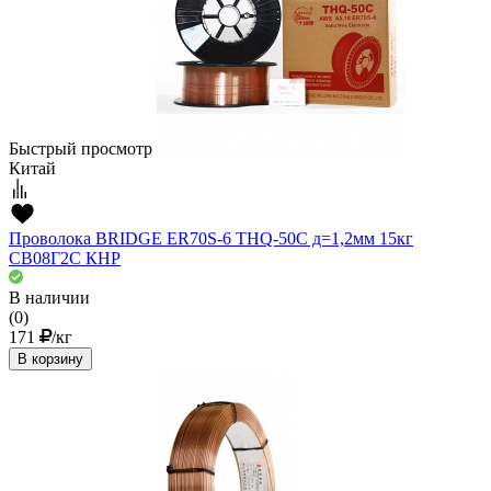
Быстрый просмотр
Китай
Проволока BRIDGE ER70S-6 THQ-50C д=1,2мм 15кг
СВ08Г2С КНР
В наличии
(0)
171
/кг
В корзину