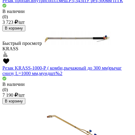
Резак пропан.внутрисопл.смеш.Р3-345ПУ рез-300мм ПТК
В наличии
(0)
3 723
/шт
В корзину
Быстрый просмотр
KRASS
Резак KRASS-1000-Р ( комби,рычажный до 300 мм)рычаг
снизу L=1000 мм,мундшт№2
В наличии
(0)
7 190
/шт
В корзину