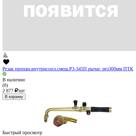
Резак пропан.внутрисопл.смеш.Р3-345П рычаг. рез300мм ПТК
В наличии
(0)
2 877
/шт
В корзину
Быстрый просмотр