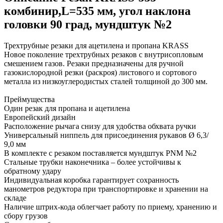
комбинир,L=535 мм, угол наклона
головки 90 град, мундштук №2
Трехтрубные резаки для ацетилена и пропана KRASS
Новое поколение трехтрубных резаков с внутрисопловым
смешением газов. Резаки предназначены для ручной
газокислородной резки (раскроя) листового и сортового
металла из низкоуглеродистых сталей толщиной до 300 мм.
Преймущества
Один резак для пропана и ацетилена
Европейский дизайн
Расположение рычага снизу для удобства обхвата ручки
Универсальный ниппель для присоединения рукавов Ø 6,3/
9,0 мм
В комплекте с резаком поставляется мундштук PNM №2
Стальные трубки наконечника – более устойчивы к
обратному удару
Индивидуальная коробка гарантирует сохранность
манометров редуктора при транспортировке и хранении на
складе
Наличие штрих-кода облегчает работу по приему, хранению и
сбору грузов