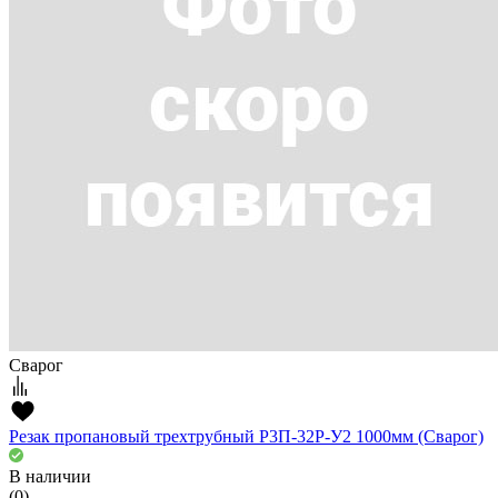
Сварог
Резак пропановый трехтрубный Р3П-32Р-У2 1000мм (Сварог)
В наличии
(0)