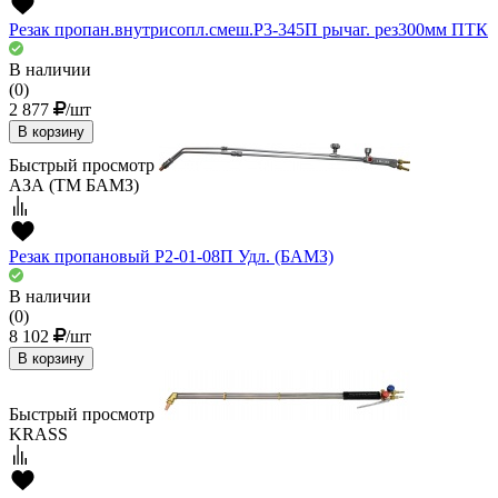
Резак пропан.внутрисопл.смеш.Р3-345П рычаг. рез300мм ПТК
В наличии
(0)
2 877
/шт
В корзину
Быстрый просмотр
АЗА (ТМ БАМЗ)
Резак пропановый Р2-01-08П Удл. (БАМЗ)
В наличии
(0)
8 102
/шт
В корзину
Быстрый просмотр
KRASS