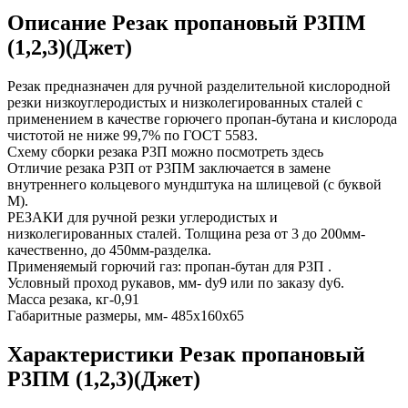
Описание Резак пропановый Р3ПМ
(1,2,3)(Джет)
Резак предназначен для ручной разделительной кислородной
резки низкоуглеродистых и низколегированных сталей с
применением в качестве горючего пропан-бутана и кислорода
чистотой не ниже 99,7% по ГОСТ 5583.
Схему сборки резака Р3П можно посмотреть здесь
Отличие резака Р3П от Р3ПМ заключается в замене
внутреннего кольцевого мундштука на шлицевой (с буквой
М).
РЕЗАКИ для ручной резки углеродистых и
низколегированных сталей. Толщина реза от 3 до 200мм-
качественно, до 450мм-разделка.
Применяемый горючий газ: пропан-бутан для Р3П .
Условный проход рукавов, мм- dу9 или по заказу dу6.
Масса резака, кг-0,91
Габаритные размеры, мм- 485x160x65
Характеристики Резак пропановый
Р3ПМ (1,2,3)(Джет)