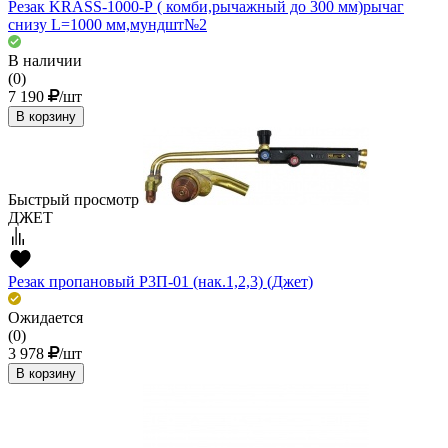
Резак KRASS-1000-Р ( комби,рычажный до 300 мм)рычаг
снизу L=1000 мм,мундшт№2
В наличии
(0)
7 190
/шт
В корзину
Быстрый просмотр
ДЖЕТ
Резак пропановый Р3П-01 (нак.1,2,3) (Джет)
Ожидается
(0)
3 978
/шт
В корзину