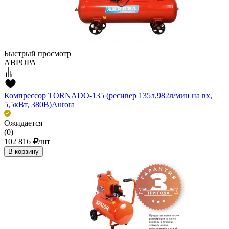
Быстрый просмотр
АВРОРА
Компрессор TORNADO-135 (ресивер 135л,982л/мин на вх,
5,5кВт, 380В)Aurora
Ожидается
(0)
102 816
/шт
В корзину