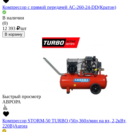
Компрессор с прямой передачей АС-260-24-DD(Кратон)
В наличии
(0)
12 393
/шт
В корзину
Быстрый просмотр
АВРОРА
Компрессор STORM-50 TURBO (50л,360л/мин на вх, 2,2кВт,
220В)Aurora