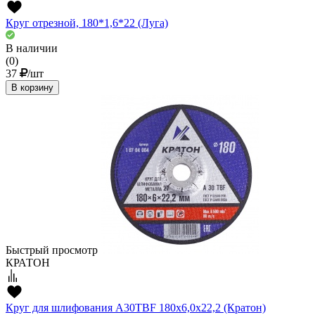
Круг отрезной, 180*1,6*22 (Луга)
В наличии
(0)
37
/шт
В корзину
Быстрый просмотр
КРАТОН
Круг для шлифования A30TBF 180х6,0х22,2 (Кратон)