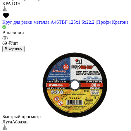
КРАТОН
Круг для резки металла A46TBF 125х1,6х22,2 (Профи Кратон)
В наличии
(0)
69
/шт
В корзину
Быстрый просмотр
ЛугаАбразив