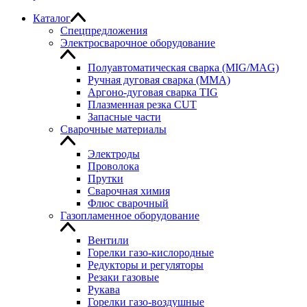
Каталог
Спецпредложения
Электросварочное оборудование
Полуавтоматическая сварка (MIG/MAG)
Ручная дуговая сварка (MMA)
Аргоно-дуговая сварка TIG
Плазменная резка CUT
Запасные части
Сварочные материалы
Электроды
Проволока
Прутки
Сварочная химия
Флюс сварочный
Газопламенное оборудование
Вентили
Горелки газо-кислородные
Редукторы и регуляторы
Резаки газовые
Рукава
Горелки газо-воздушные