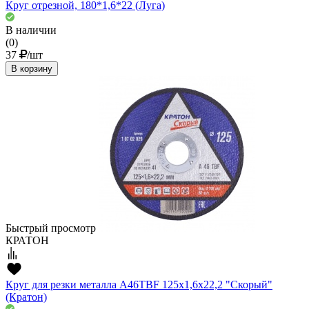
Круг отрезной, 180*1,6*22 (Луга)
В наличии
(0)
37
/шт
В корзину
Быстрый просмотр
КРАТОН
Круг для резки металла A46TBF 125х1,6х22,2 "Скорый"
(Кратон)