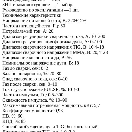
ЗИП и комплектующие — 1 набор.
Руководство по эксплуатации —1 шт.
Технические характеристики
Напряжение питающей сети, В: 220±15%
Частота питающей сети, Гц: 50
Потребляемый ток, А: 20
Диапазон регулировки сварочного тока, А: 10–200
Диапазон регулирования форсажа дуги, A: 0–100
Диапазон сварочного напряжения TIG, В: 10,4–18
Диапазон сварочного напряжения ММА, В: 20,4–28
Напряжение холостого хода, В: 56
Номинальное напряжение дуги, В: 18
Газ до сварки, сек: 0–2
Баланс полярности, %: 20–80
Спад сварочного тока, сек: 0–10
Газ после сварки, сек: 0–10
Ток паузы в режиме PULSE, %: 10–90
Частота импульса, Гц: 0,5–300
Скважность импульса, %: 10–90
Максимальная потребляемая мощность, кВт: 5,7
Коэффициент мощности: 0,93
ПВ, %: 60
КПД, %: 85
Способ возбуждения дуги TIG: Бесконтактный
Диаметр электрода TIG, мм: 1,0–3,2