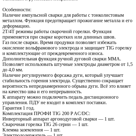
Особенности:
Наличие импульсной сварки для работы с тонколистовым
металлом. Функция предотвращает прожигание металла и его
деформацию.
2Т/4Т режимы работы сварочной горелки. Функция
применяется при сварке коротких или длинных швов.
Газ после сварки. Время продувки позволяет избежать
окисление вольфрамового электрода и защищает TIG горелку
и комплектующие от преждевременного износа.
Дополнительная функция ручной дуговой сварки MMA.
Позволяет использовать штучные электроды диаметром от 1,5
до 4,0 мм.
Наличие регулируемого форсажа дуги, который улучшает
стабильность горения электрода. Существенно сокращает
вероятность непреднамеренного обрыва дуги. Всё это влияет
на качество шва и его непрерывность.
К аппарату можно подключить педаль дистанционного
управления. ПДУ не входит в комплект поставки.
Гарантия 1 год.
Комплектация ПРОФИ TIG 200 P AC/DC:
Инверторный аппарат аргонодуговой сварки — 1 шт.
Сварочная горелка TIG 26 серии — 1 шт.
Клемма заземления — 1 шт.
Электрододержатель — 1 шт.