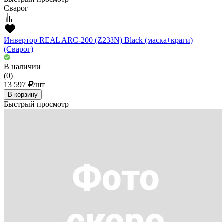
Сварог
Инвертор REAL ARC-200 (Z238N) Black (маска+краги)
(Сварог)
В наличии
(0)
13 597
/шт
В корзину
Быстрый просмотр