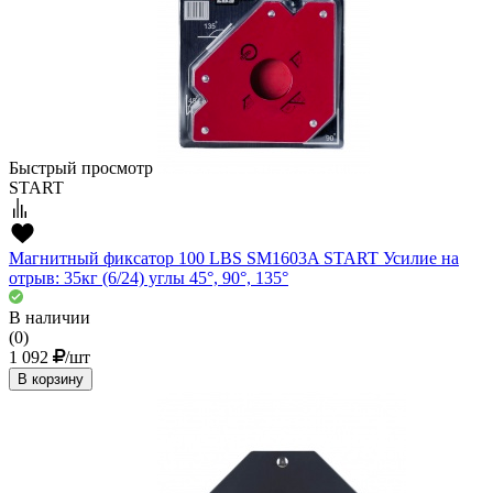
Быстрый просмотр
START
Магнитный фиксатор 100 LBS SM1603A START Усилие на
отрыв: 35кг (6/24) углы 45°, 90°, 135°
В наличии
(0)
1 092
/шт
В корзину