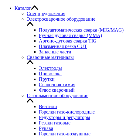
Каталог
Спецпредложения
Электросварочное оборудование
Полуавтоматическая сварка (MIG/MAG)
Ручная дуговая сварка (MMA)
Аргоно-дуговая сварка TIG
Плазменная резка CUT
Запасные части
Сварочные материалы
Электроды
Проволока
Прутки
Сварочная химия
Флюс сварочный
Газопламенное оборудование
Вентили
Горелки газо-кислородные
Редукторы и регуляторы
Резаки газовые
Рукава
Горелки газо-воздушные