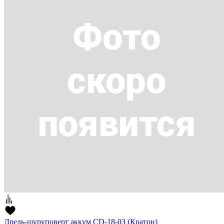
Дрель-шуруповерт аккум CD-18-03 (Кратон)