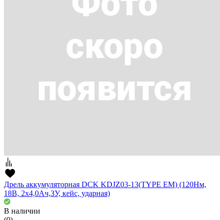
Дрель аккумуляторная DCK KDJZ03-13(TYPE EM) (120Нм,
18В, 2х4,0Ач,ЗУ, кейс, ударная)
В наличии
(0)