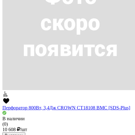
Перфоратор 800Вт, 3,4Дж CROWN CT18108 BMC [SDS-Plus]
В наличии
(0)
10 608
/шт