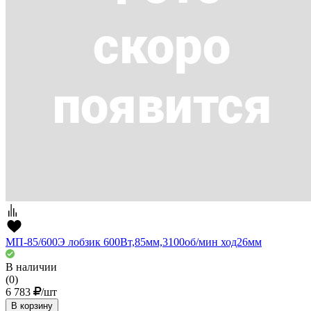
МП-85/600Э лобзик 600Вт,85мм,3100об/мин ход26мм
В наличии
(0)
6 783
/шт
В корзину