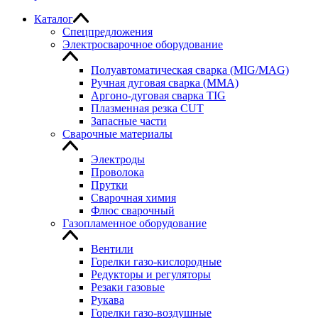
Каталог
Спецпредложения
Электросварочное оборудование
Полуавтоматическая сварка (MIG/MAG)
Ручная дуговая сварка (MMA)
Аргоно-дуговая сварка TIG
Плазменная резка CUT
Запасные части
Сварочные материалы
Электроды
Проволока
Прутки
Сварочная химия
Флюс сварочный
Газопламенное оборудование
Вентили
Горелки газо-кислородные
Редукторы и регуляторы
Резаки газовые
Рукава
Горелки газо-воздушные