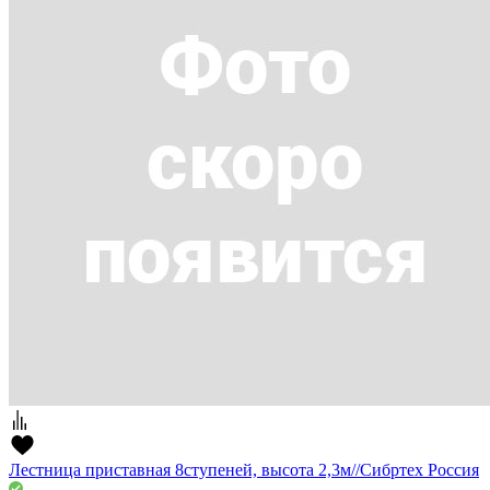
Лестница приставная 8ступеней, высота 2,3м//Сибртех Россия