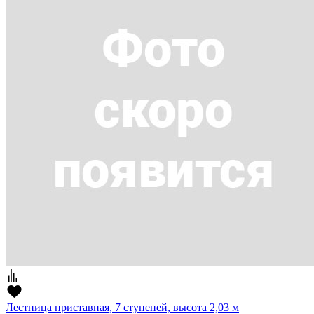
Лестница приставная, 7 ступеней, высота 2,03 м