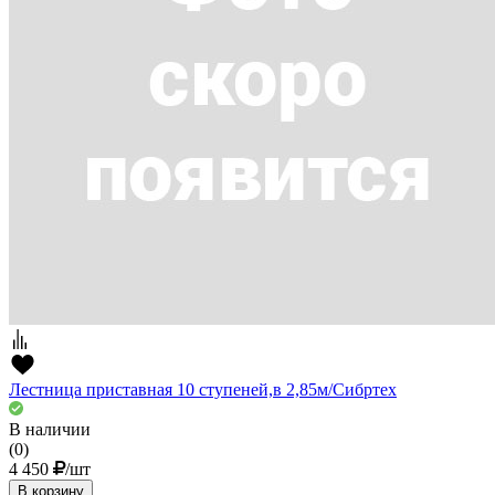
Лестница приставная 10 ступеней,в 2,85м/Сибртех
В наличии
(0)
4 450
/шт
В корзину