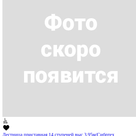
Лестница приставная 14 ступеней выс 3,95м/Сибртех