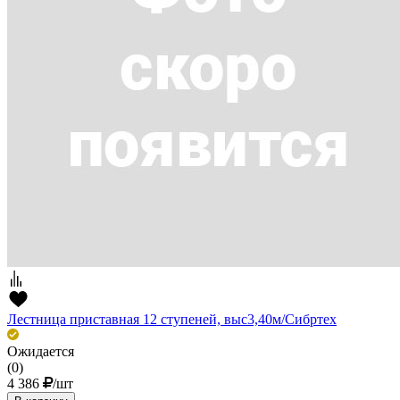
Лестница приставная 12 ступеней, выс3,40м/Сибртех
Ожидается
(0)
4 386
/шт