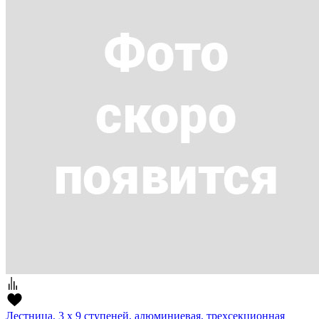
Лестница, 3 х 9 ступеней, алюминиевая, трехсекционная