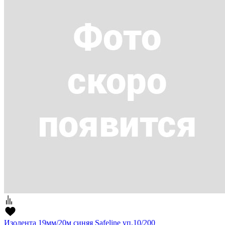
Изолента 19мм/20м синяя Safeline уп.10/200