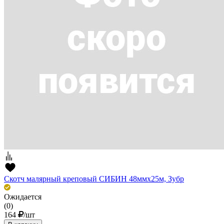
Скотч малярный креповый СИБИН 48ммх25м, Зубр
Ожидается
(0)
164
/шт