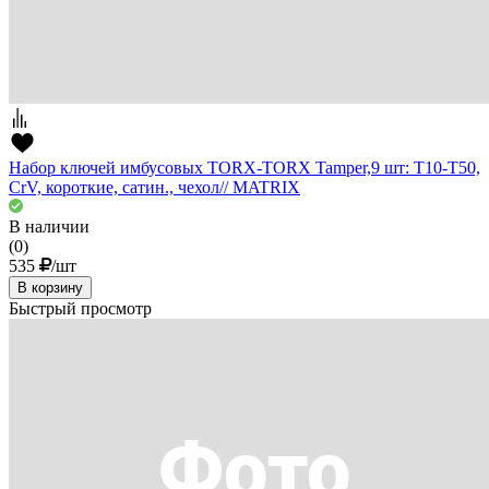
Набор ключей имбусовых TORX-TORX Tamper,9 шт: T10-T50,
CrV, короткие, сатин., чехол// MATRIX
В наличии
(0)
535
/шт
В корзину
Быстрый просмотр