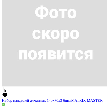
Набор надфилей алмазных 140х70х3 6шт./MATRIX MASTER