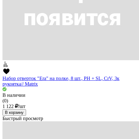
Набор отверток "Era" на полке, 8 шт., PH + SL, CrV, 3к
рукоятка// Matrix
В наличии
(0)
1 122
/шт
В корзину
Быстрый просмотр