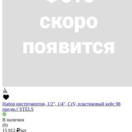
Набор инструментов, 1/2", 1/4", CrV, пластиковый кейс 98
предм.// STELS
В наличии
(0)
15 912
/шт