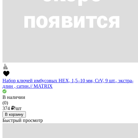
Набор ключей имбусовых HEX, 1,5–10 мм, CrV, 9 шт., экстра-
длин , сатин.// MATRIX
В наличии
(0)
374
/шт
В корзину
Быстрый просмотр