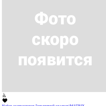
Набор экстракторов 5шт,прямой квадрат//MATRIX