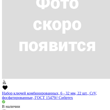
Набор ключей комбинированных, 6 - 32 мм, 22 шт., CrV,
фосфатированные, ГОСТ 15479// Сибртех
В наличии