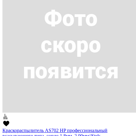
Краскораспылитель AS702 HP профессиональный
всасывающего типа, сопло 1,8мм, 2,00мм//Stels