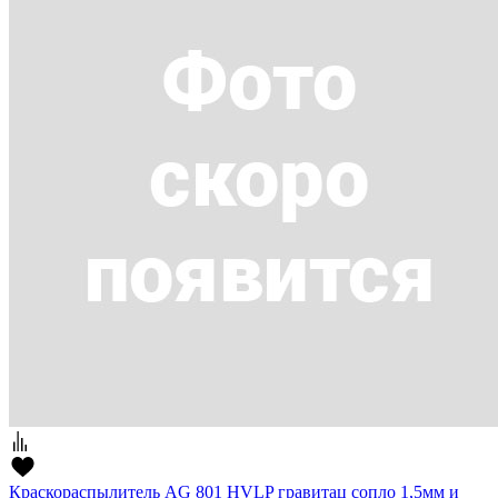
Краскораспылитель AG 801 HVLP гравитац сопло 1,5мм и