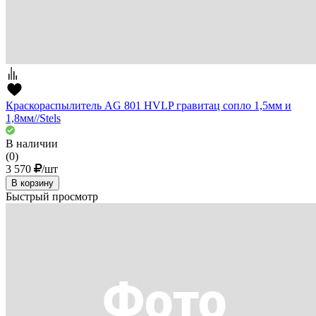
Краскораспылитель AG 801 HVLP гравитац сопло 1,5мм и
1,8мм//Stels
В наличии
(0)
3 570
/шт
В корзину
Быстрый просмотр