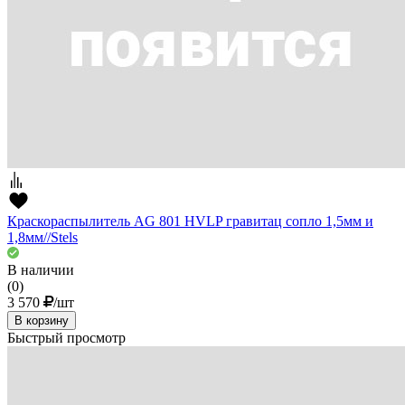
Краскораспылитель AG 801 HVLP гравитац сопло 1,5мм и
1,8мм//Stels
В наличии
(0)
3 570
/шт
В корзину
Быстрый просмотр