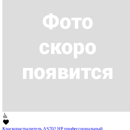
Краскораспылитель AS702 HP профессиональный