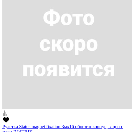
Рулетка Status magnet fixation 3мх16 обрезин корпус, зацеп с
магн//MATRIX