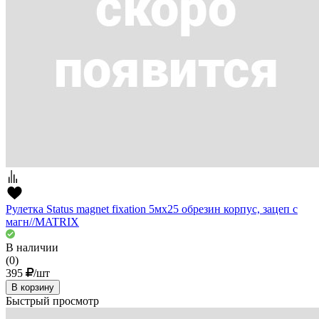
Рулетка Status magnet fixation 5мх25 обрезин корпус, зацеп с
магн//MATRIX
В наличии
(0)
395
/шт
В корзину
Быстрый просмотр