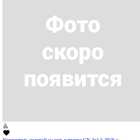
Удлинитель силовой на мет. катушке СУ-3х1,5-30/3( с