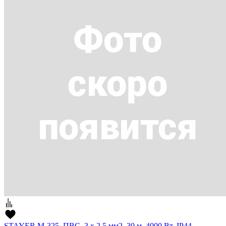
STAYER М-325, ПВС, 3 х 2.5 мм2, 30 м, 4000 Вт, IP44,