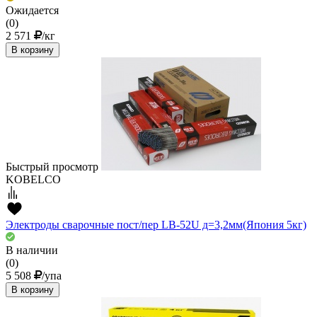
Ожидается
(0)
2 571
/кг
В корзину
Быстрый просмотр
KOBELCO
Электроды сварочные пост/пер LB-52U д=3,2мм(Япония 5кг)
В наличии
(0)
5 508
/упа
В корзину