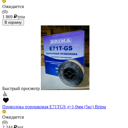
Ожидается
(0)
1 869
/упа
В корзину
Быстрый просмотр
Проволока порошковая E71TGS д=1,0мм (5кг) Brima
Ожидается
(0)
2 244
/шт