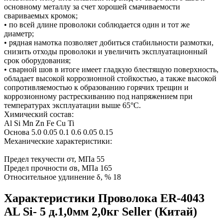
основному металлу за счет хорошей смачиваемости
свариваемых кромок;
• по всей длине проволоки соблюдается один и тот же
диаметр;
• рядная намотка позволяет добиться стабильности размотки,
снизить отходы проволоки и увеличить эксплуатационный
срок оборудования;
• сварной шов в итоге имеет гладкую блестящую поверхность,
обладает высокой коррозионной стойкостью, а также высокой
сопротивляемостью к образованию горячих трещин и
коррозионному растрескиванию под напряжением при
температурах эксплуатации выше 65°С.
Химический состав:
Al Si Mn Zn Fe Cu Ti
Основа 5.0 0.05 0.1 0.6 0.05 0.15
Механические характеристики:
Предел текучести σт, МПа 55
Предел прочности σв, МПа 165
Относительное удлинение δ, % 18
Характеристики Проволока ER-4043
AL Si- 5 д.1,0мм 2,0кг Seller (Китай)