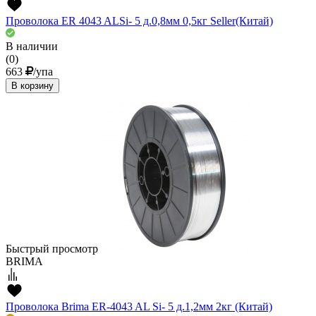
Проволока ER 4043 ALSi- 5 д.0,8мм 0,5кг Seller(Китай)
В наличии
(0)
663
/упа
В корзину
Быстрый просмотр
BRIMA
Проволока Brima ER-4043 AL Si- 5 д.1,2мм 2кг (Китай)