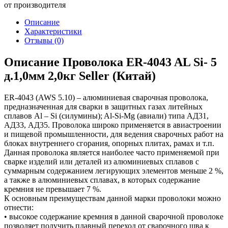
от производителя
Описание
Характеристики
Отзывы
(0)
Описание Проволока ER-4043 AL Si- 5
д.1,0мм 2,0кг Seller (Китай)
ER-4043 (AWS 5.10) – алюминиевая сварочная проволока,
предназначенная для сварки в защитных газах литейных
сплавов Al – Si (силумины); Al-Si-Mg (авиали) типа АД31,
АД33, АД35. Проволока широко применяется в авиастроении
и пищевой промышленности, для ведения сварочных работ на
блоках внутреннего сгорания, опорных плитах, рамах и т.п.
Данная проволока является наиболее часто применяемой при
сварке изделий или деталей из алюминиевых сплавов с
суммарным содержанием легирующих элементов меньше 2 %,
а также в алюминиевых сплавах, в которых содержание
кремния не превышает 7 %.
К основным преимуществам данной марки проволоки можно
отнести:
• высокое содержание кремния в данной сварочной проволоке
позволяет получить плавный переход от сварочного шва к