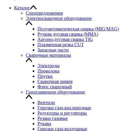
Каталог
Спецпредложения
Электросварочное оборудование
Полуавтоматическая сварка (MIG/MAG)
Ручная дуговая сварка (MMA)
Аргоно-дуговая сварка TIG
Плазменная резка CUT
Запасные части
Сварочные материалы
Электроды
Проволока
Прутки
Сварочная химия
Флюс сварочный
Газопламенное оборудование
Вентили
Горелки газо-кислородные
Редукторы и регуляторы
Резаки газовые
Рукава
Горелки газо-воздушные