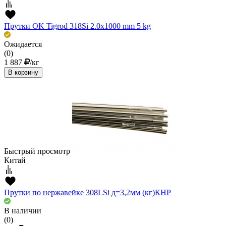
Прутки OK Tigrod 318Si 2.0x1000 mm 5 kg
Ожидается
(0)
1 887
/кг
В корзину
Быстрый просмотр
Китай
Прутки по нержавейке 308LSi д=3,2мм (кг)КНР
В наличии
(0)